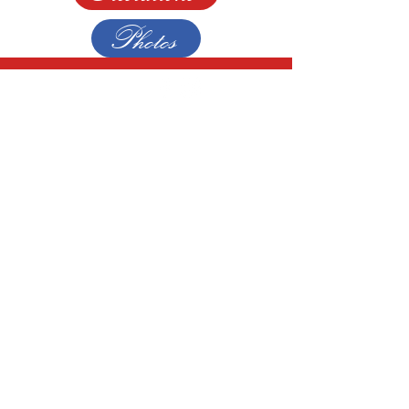
Photos
Suivez-nous !
Le Salon
65 route Nationale
16440 Roullet-Saint-Estèphe
09 73 16 64 24
Horaires
Le lundi : 09:00 - 18h00
Du Mardi au Jeudi : 9:00 - 19:00
Vendredi & Samedi : 09:00 - 20:00